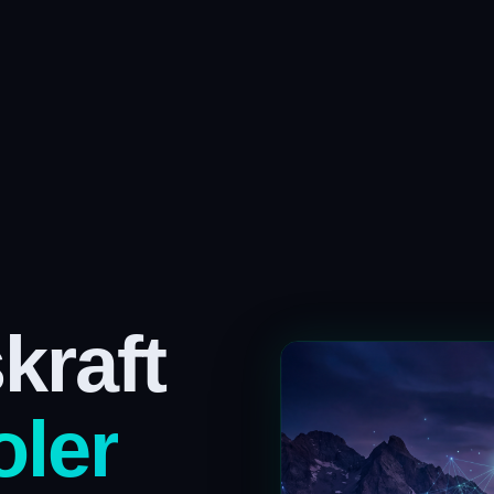
kraft
oler